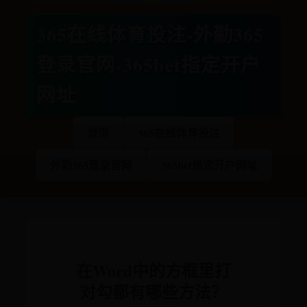
365在线体育投注-外勤365
登录官网-365bet指定开户
网址
首页
365在线体育投注
外勤365登录官网
365bet指定开户网址
在Word中的方框里打
对勾都有哪些方法？