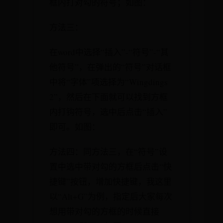
框内打对勾的符号；如图：
方法三：
在word中选择“插入”-“符号”-“其
他符号”，在弹出的“符号”对话框
中将“字体”项选择为“Wingdings
2”，然后在下面就可以找到方框
内打钩符号，选中后点击“插入”
即可。如图：
方法四：同方法三，在“符号”设
置中选中带对勾的方框后点击“快
捷键”按钮，增加快捷键，我这里
以“Alt+G”为例，指定后大家每次
想用带对勾的方框的时候直接