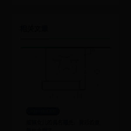
相关文章
外勤365登录官网
戚薇女儿的真名曝光，背后的意
思也太甜了